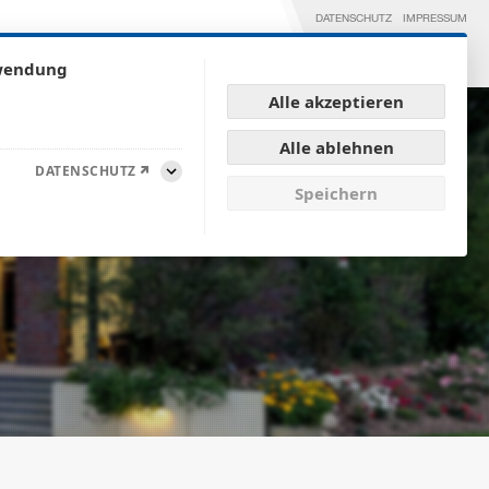
DATENSCHUTZ
IMPRESSUM
GEN
REFERENZEN
KARRIERE
KONTAKT
rwendung
Alle akzeptieren
Alle ablehnen
DATENSCHUTZ
Aufklappen
Speichern